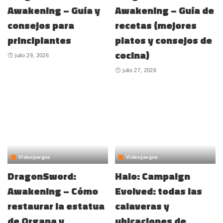
Awakening – Guía y
Awakening – Guía de
consejos para
recetas (mejores
principiantes
platos y consejos de
cocina)
julio 29, 2026
julio 27, 2026
Videojuegos
Videojuegos
DragonSword:
Halo: Campaign
Awakening – Cómo
Evolved: todas las
restaurar la estatua
calaveras y
de Organa y
ubicaciones de