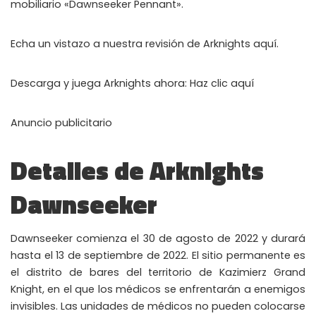
mobiliario «Dawnseeker Pennant».
WHY JOIN THE CHANNEL?
ALL PERKS — ZERO NOISE • 100% FREE
Echa un vistazo a nuestra revisión de Arknights aquí.
▲
COLLAPSE
Descarga y juega Arknights ahora: Haz clic aquí
💎
100% FREE to join
Anuncio publicitario
No subscription, no credit card required — ever
Detalles de Arknights
⚡
Tricks BEFORE website
Get exclusive codes and strategies before anyone else
Dawnseeker
🎁
Limited-time game codes
Temporary download keys — grab them fast, they expire
Dawnseeker comienza el 30 de agosto de 2022 y durará
🏆
Steam Games Giveaways
hasta el 13 de septiembre de 2022. El sitio permanente es
Global contests to win full Steam games & gift cards
el distrito de bares del territorio de Kazimierz Grand
Knight, en el que los médicos se enfrentarán a enemigos
🚫
Zero Ads • Zero Spam
invisibles. Las unidades de médicos no pueden colocarse
No promotions, no junk — just pure gaming content