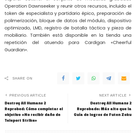
Operation Dawnseeker y reunir otros recursos, incluido el
token de especialista y partidario épico, preparación de
polimerización, bloque de datos del módulo, dispositivo
optimizado, LMD, registro de batalla táctica y pieza de
mobiliario. También está disponible en la tienda una
repetición del atuendo para Cardigan «Cheerful
Guardian».
SHARE ON
PREVIOUS ARTICLE
NEXT ARTICLE
Destroy All Humans 2
Destroy All Humans 2
Reprobed: Cómo completar el
Reprobado: Más alto que la
objetivo «No recibir daño de
Guía de logros de Futen Zoku
Teleport Strike»