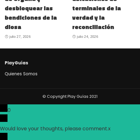
desbloquear las
terminales de la
bendiciones de la
verdad y la
diosa
reconciliación
julio 27, 2026
julio 24, 2026
PlayGuías
Quienes Somos
© Copyright Play Guías 2021
0
Would love your thoughts, please comment.
x