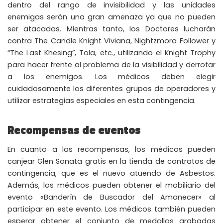
dentro del rango de invisibilidad y las unidades
📲
Instant Telegram Delivery
enemigas serán una gran amenaza ya que no pueden
Everything arrives directly — faster than websites or email
ser atacadas. Mientras tanto, los Doctores lucharán
contra The Candle Knight Viviana, Nightzmora Follower y
🔒
Members-Only Content
“The Last Khesing”, Tola, etc., utilizando el Knight Trophy
Exclusive guides & secrets never published anywhere else
para hacer frente al problema de la visibilidad y derrotar
🌍
a los enemigos. Los médicos deben elegir
Global Community
Join gamers worldwide and get real-time alerts
cuidadosamente los diferentes grupos de operadores y
utilizar estrategias especiales en esta contingencia.
Recompensas de eventos
En cuanto a las recompensas, los médicos pueden
canjear Glen Sonata gratis en la tienda de contratos de
contingencia, que es el nuevo atuendo de Asbestos.
Además, los médicos pueden obtener el mobiliario del
evento «Banderín de Buscador del Amanecer» al
participar en este evento. Los médicos también pueden
esperar obtener el conjunto de medallas grabadas