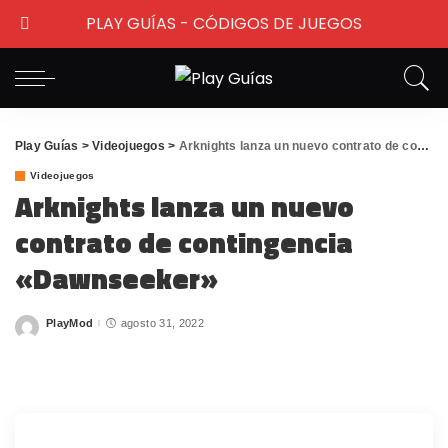
PLAY GUÍAS - CÓDIGOS DE JUEGOS
Play Guías
>
Videojuegos
>
Arknights lanza un nuevo contrato de contingencia «Dawnseeker»
Videojuegos
Arknights lanza un nuevo
contrato de contingencia
«Dawnseeker»
PlayMod
agosto 31, 2022
Posted
by