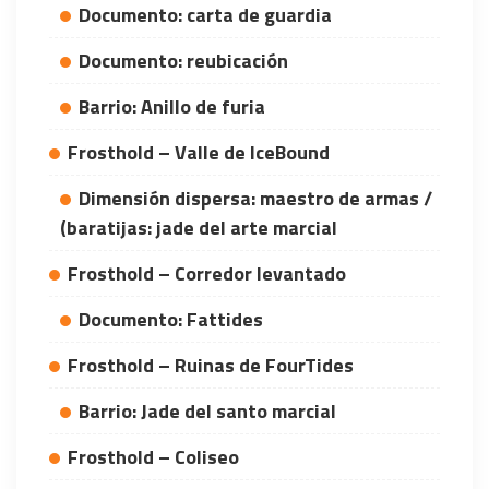
Documento: carta de guardia
WHY JOIN THE CHANNEL?
ALL PERKS — ZERO NOISE • 100% FREE
Documento: reubicación
Barrio: Anillo de furia
▲
COLLAPSE
Frosthold – Valle de IceBound
100% FREE to join
Dimensión dispersa: maestro de armas /
No subscription, no credit card required — ever
(baratijas: jade del arte marcial
Tricks BEFORE website
Frosthold – Corredor levantado
Get exclusive codes and strategies before anyone else
Documento: Fattides
Limited-time game codes
Temporary download keys — grab them fast, they expire
Frosthold – Ruinas de FourTides
Steam Games Giveaways
Global contests to win full Steam games & gift cards
Barrio: Jade del santo marcial
Frosthold – Coliseo
Zero Ads • Zero Spam
No promotions, no junk — just pure gaming content