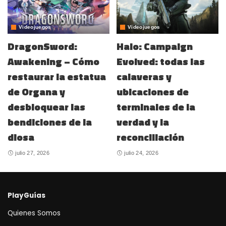
Videojuegos
Videojuegos
DragonSword:
Halo: Campaign
Awakening – Cómo
Evolved: todas las
restaurar la estatua
calaveras y
de Organa y
ubicaciones de
desbloquear las
terminales de la
bendiciones de la
verdad y la
diosa
reconciliación
julio 27, 2026
julio 24, 2026
PlayGuías
Quienes Somos