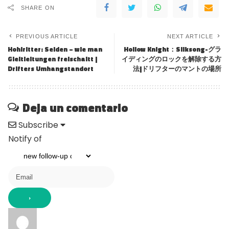
SHARE ON
PREVIOUS ARTICLE
NEXT ARTICLE
Hohlritter: Seiden – wie man
Hollow Knight：Silksong-グラ
Gleitleitungen freischaltt |
イディングのロックを解除する方
Drifters Umhangstandort
法|ドリフターのマントの場所
Deja un comentario
Subscribe
Notify of