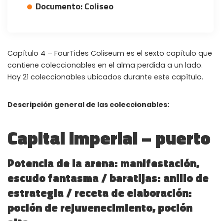
Documento: Coliseo
Instant Telegram Delivery
Everything arrives directly — faster than websites or email
Members-Only Content
Capítulo 4 – FourTides Coliseum es el sexto capítulo que
Exclusive guides & secrets never published anywhere else
contiene coleccionables en el alma perdida a un lado.
Global Community
Hay 21 coleccionables ubicados durante este capítulo.
Join gamers worldwide and get real-time alerts
Descripción general de las coleccionables:
Capital imperial – puerto
Potencia de la arena: manifestación,
escudo fantasma / baratijas: anillo de
estrategia / receta de elaboración:
poción de rejuvenecimiento, poción