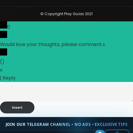
© Copyright Play Guías 2021
0
Would love your thoughts, please comment.
x
(
)
x
|
Reply
Insert
JOIN OUR TELEGRAM CHANNEL • NO ADS • EXCLUSIVE TIPS