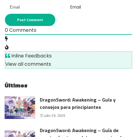
Email
0
Comments
Inline Feedbacks
View all comments
Últimos
DragonSword: Awakening – Guía y
consejos para principiantes
julio 29, 2026
DragonSword: Awakening – Guía de