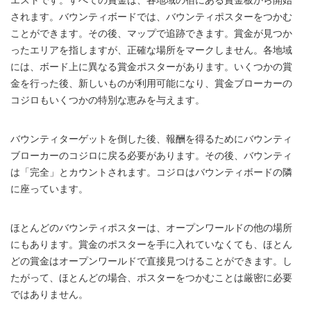
エストです。すべての賞金は、各地域の宿にある賞金板から開始
WHY JOIN THE CHANNEL?
されます。バウンティボードでは、バウンティポスターをつかむ
ことができます。その後、マップで追跡できます。賞金が見つか
ALL PERKS — ZERO NOISE • 100% FREE
ったエリアを指しますが、正確な場所をマークしません。各地域
には、ボード上に異なる賞金ポスターがあります。いくつかの賞
▲
COLLAPSE
金を行った後、新しいものが利用可能になり、賞金ブローカーの
コジロもいくつかの特別な恵みを与えます。
100% FREE to join
No subscription, no credit card required — ever
バウンティターゲットを倒した後、報酬を得るためにバウンティ
ブローカーのコジロに戻る必要があります。その後、バウンティ
Tricks BEFORE website
は「完全」とカウントされます。コジロはバウンティボードの隣
Get exclusive codes and strategies before anyone else
に座っています。
Limited-time game codes
Temporary download keys — grab them fast, they expire
ほとんどのバウンティポスターは、オープンワールドの他の場所
にもあります。賞金のポスターを手に入れていなくても、ほとん
Steam Games Giveaways
Global contests to win full Steam games & gift cards
どの賞金はオープンワールドで直接見つけることができます。し
たがって、ほとんどの場合、ポスターをつかむことは厳密に必要
Zero Ads • Zero Spam
ではありません。
No promotions, no junk — just pure gaming content