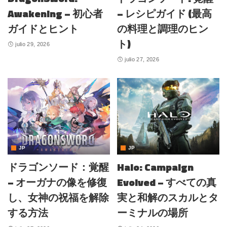
Awakening – 初心者
– レシピガイド (最高
ガイドとヒント
の料理と調理のヒン
ト)
julio 29, 2026
julio 27, 2026
JP
JP
ドラゴンソード：覚醒
Halo: Campaign
– オーガナの像を修復
Evolved – すべての真
し、女神の祝福を解除
実と和解のスカルとタ
する方法
ーミナルの場所