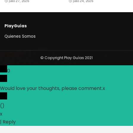
julio 27, 2026
julio 24, 2026
PlayGuías
Quienes Somos
© Copyright Play Guías 2021
0
Would love your thoughts, please comment.
x
(
)
x
|
Reply