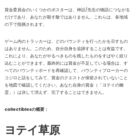
Instant Telegram Delivery
賞金委員会のいくつかのポスターは、神話/先生の物語につながる
Everything arrives directly — faster than websites or email
だけであり、あなたが殺す敵ではありません。これらは、各地域
の下で指摘されます。
Members-Only Content
Exclusive guides & secrets never published anywhere else
ゲーム内のトラッカーは、どのバウンティを行ったかを示すもの
Global Community
はありません。このため、自分自身を追跡することは有益です。
Join gamers worldwide and get real-time alerts
これにより、あなたがやるべきものを残したものをすばやく絞り
込むことができます。最終的には賞金が不足している場合は、す
べてのバウンティボードを再確認して、バウンティブローカーの
コジロと話をしてみて、賞金のクエストが保留されていないこと
を地図で確認してください。あなた自身の賞金（「ヨテイの幽
霊」）は決して消えず、完了することはできません。
collectiblesの概要：
ヨテイ草原