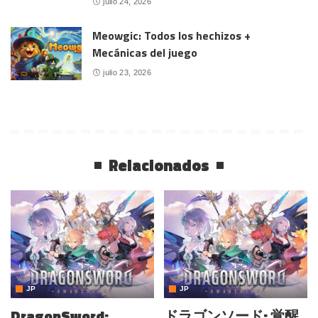
julio 24, 2026
Meowgic: Todos los hechizos +
Mecánicas del juego
julio 23, 2026
Relacionados
JP
JP
DragonSword:
ドラゴンソード: 覚醒