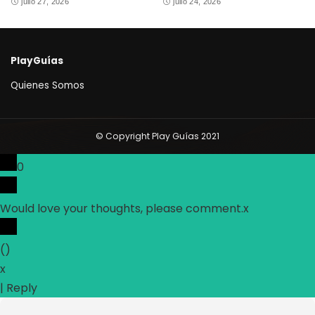
julio 27, 2026
julio 24, 2026
PlayGuías
Quienes Somos
© Copyright Play Guías 2021
0
Would love your thoughts, please comment.
x
(
)
x
|
Reply