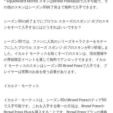
* Squidward Mortis スキンはBrawl Pass経由で入手可能で、そ
WHY JOIN THE CHANNEL?
の他のスキンはシーズン30終了前まで無料で入手できます。
ALL PERKS — ZERO NOISE • 100% FREE
シーズン30の終了までにブロウル スターズのスポンジ ボブのスキ
ンをすべて入手するにはどうすればいいですか？
▲
COLLAPSE
💎
シーズン30では、ファンに人気のシリーズキャラクターをモチー
100% FREE to join
No subscription, no credit card required — ever
フにしたブロウル スターズ スポンジ ボブのスキンが6つ登場しま
した。イカルド モーティスを除くすべてのスキンは、現在開催中
⚡
Tricks BEFORE website
の季節限定イベントを通じて無料でアンロックできます。イカル
Get exclusive codes and strategies before anyone else
ド モーティスのスキンはシーズン30 Brawl Passで入手でき、プ
レイヤーは実際のお金を使う必要があります。
🎁
Limited-time game codes
Temporary download keys — grab them fast, they expire
イカルド・モーティス
🏆
Steam Games Giveaways
Global contests to win full Steam games & gift cards
イカルド・モーティスは、シーズン30のBrawl Passのティア50
🚫
Zero Ads • Zero Spam
で入手可能です。これを入手する唯一の方法は、Brawl Passや
No promotions, no junk — just pure gaming content
Brawl Pass Plusを購入することです。Brawl Passプランの価格