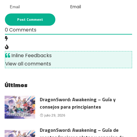
Email
0
Comments
Inline Feedbacks
View all comments
Últimos
DragonSword: Awakening – Guía y
consejos para principiantes
julio 29, 2026
DragonSword: Awakening – Guía de