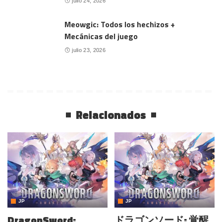
julio 24, 2026
Meowgic: Todos los hechizos +
Mecánicas del juego
julio 23, 2026
Relacionados
JP
JP
DragonSword:
ドラゴンソード: 覚醒