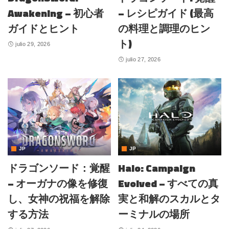
Awakening – 初心者
– レシピガイド (最高
ガイドとヒント
の料理と調理のヒン
ト)
julio 29, 2026
julio 27, 2026
JP
JP
ドラゴンソード：覚醒
Halo: Campaign
– オーガナの像を修復
Evolved – すべての真
し、女神の祝福を解除
実と和解のスカルとタ
する方法
ーミナルの場所