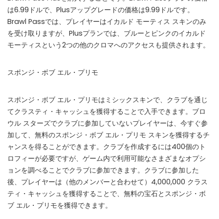
は6.99ドルで、Plusアップグレードの価格は9.99ドルです。
📲
Instant Telegram Delivery
Brawl Passでは、プレイヤーはイカルド モーティス スキンのみ
Everything arrives directly — faster than websites or email
を受け取りますが、Plusプランでは、ブルーとピンクのイカルド
🔒
Members-Only Content
モーティスという2つの他のクロマへのアクセスも提供されます。
Exclusive guides & secrets never published anywhere else
スポンジ・ボブ エル・プリモ
🌍
Global Community
Join gamers worldwide and get real-time alerts
スポンジ・ボブ エル・プリモはミシックスキンで、クラブを通じ
てクラスティ・キャッシュを獲得することで入手できます。ブロ
ウル スターズでクラブに参加していないプレイヤーは、今すぐ参
加して、無料のスポンジ・ボブ エル・プリモ スキンを獲得するチ
ャンスを得ることができます。クラブを作成するには400個のト
ロフィーが必要ですが、ゲーム内で利用可能なさまざまなオプシ
ョンを調べることでクラブに参加できます。クラブに参加した
後、プレイヤーは（他のメンバーと合わせて）4,000,000 クラス
ティ・キャッシュを獲得することで、無料の宝石とスポンジ・ボ
ブ エル・プリモを獲得できます。