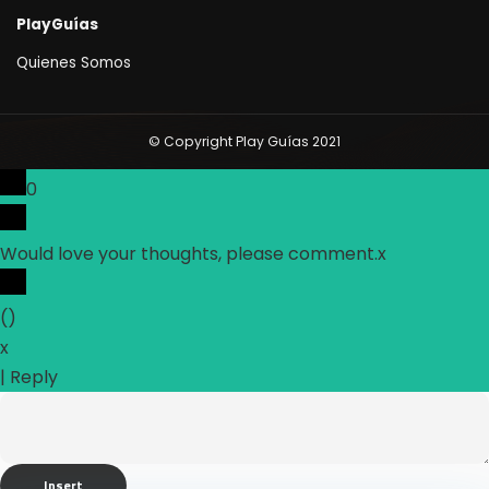
PlayGuías
Quienes Somos
© Copyright Play Guías 2021
0
Would love your thoughts, please comment.
x
(
)
x
|
Reply
Insert