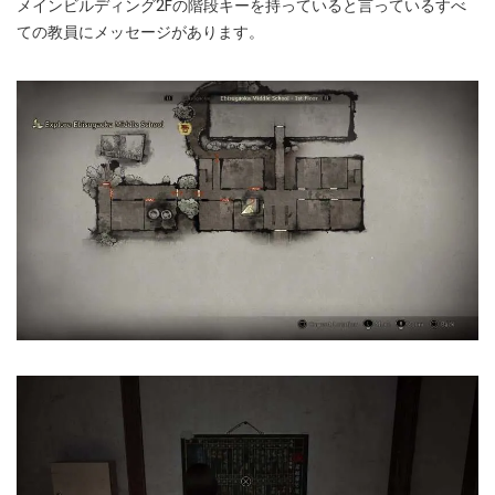
メインビルディング2Fの階段キーを持っていると言っているすべ
ての教員にメッセージがあります。
Instant Telegram Delivery
Everything arrives directly — faster than websites or email
Members-Only Content
Exclusive guides & secrets never published anywhere else
Global Community
Join gamers worldwide and get real-time alerts