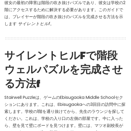
彼女の最初の障害は階段の吹き抜けパズルであり、彼女は学校の2
WHY JOIN THE CHANNEL?
階にアクセスするために解決する必要があります。このガイドで
ALL PERKS — ZERO NOISE • 100% FREE
は、プレイヤーが階段の吹き抜けのパズルを完成させる方法を示
します
サイレントヒルf
。
▲
COLLAPSE
100% FREE to join
サイレントヒルFで階段
No subscription, no credit card required — ever
ウェルパズルを完成させ
Tricks BEFORE website
Get exclusive codes and strategies before anyone else
る方法f
Limited-time game codes
Temporary download keys — grab them fast, they expire
Stairwell Puzzleは、ゲームのEbisugaoka Middle Schoolセク
Steam Games Giveaways
ションにあります。これは、Ebisugaokaへの3回目の訪問中に探
Global contests to win full Steam games & gift cards
索します。学校の1階を通り抜けてから、先生のラウンジを探して
ください。これは、学校の入り口の左側の部屋です。中に入った
Zero Ads • Zero Spam
ら、壁を見て壁にボードを見つけます。壁には、マツオ副校長が
No promotions, no junk — just pure gaming content