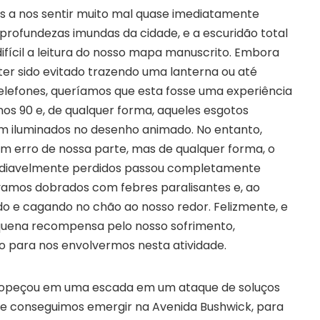
 a nos sentir muito mal quase imediatamente
profundezas imundas da cidade, e a escuridão total
ifícil a leitura do nosso mapa manuscrito. Embora
ter sido evitado trazendo uma lanterna ou até
efones, queríamos que esta fosse uma experiência
anos 90 e, de qualquer forma, aqueles esgotos
m iluminados no desenho animado. No entanto,
um erro de nossa parte, mas de qualquer forma, o
ediavelmente perdidos passou completamente
vamos dobrados com febres paralisantes e, ao
 e cagando no chão ao nosso redor. Felizmente, e
quena recompensa pelo nosso sofrimento,
o para nos envolvermos nesta atividade.
tropeçou em uma escada em um ataque de soluços
 e conseguimos emergir na Avenida Bushwick, para