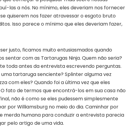
ibuí-las a nós. No mínimo, eles deveriam nos fornecer
ORE website
se quiserem nos fazer atravessar o esgoto bruto
 codes and strategies before
itos. Isso parece o mínimo que eles deveriam fazer,
ames Giveaways
ests to win full Steam games
 ser justo, ficamos muito entusiasmados quando
s sentar com as Tartarugas Ninja. Quem não seria?
elegram Delivery
rives directly — faster than
te toda antes da entrevista escrevendo perguntas.
email
r uma tartaruga senciente? Splinter alguma vez
ommunity
za com eles? Quando foi a última vez que eles
 worldwide and get real-time
? O fato de termos que encontrá-los em sua casa não
final, não é como se eles pudessem simplesmente
ar por Williamsburg no meio do dia. Caminhar por
de merda humana para conduzir a entrevista parecia
r pelo artigo de uma vida.