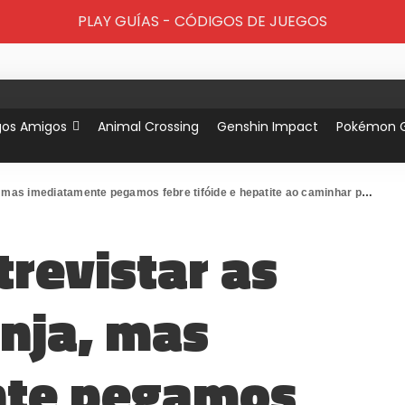
PLAY GUÍAS - CÓDIGOS DE JUEGOS
gos Amigos
Animal Crossing
Genshin Impact
Pokémon 
te pegamos febre tifóide e hepatite ao caminhar pelo sistema de esgoto da cidade de Nova York
revistar as
inja, mas
nte pegamos