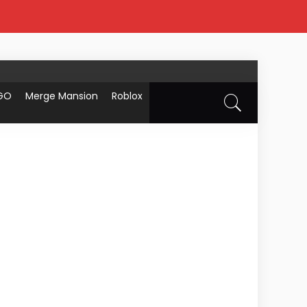
GO
Merge Mansion
Roblox