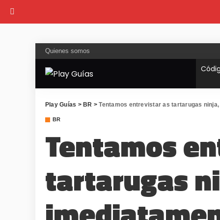
Quienes somos
Códi
Play Guías
>
BR
>
Tentamos entrevistar as tartarugas ninja, mas imediatamen
BR
Tentamos ent
tartarugas n
imediatame