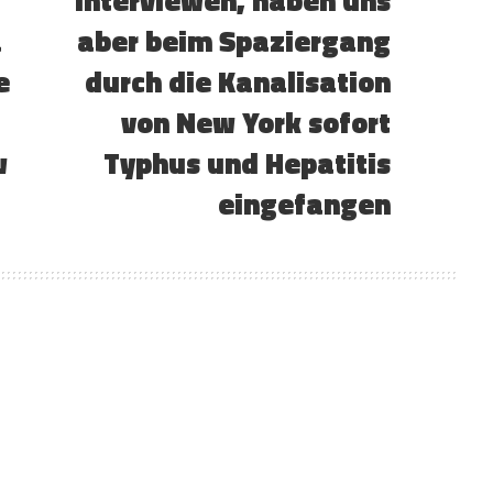
interviewen, haben uns
a
aber beim Spaziergang
e
durch die Kanalisation
von New York sofort
w
Typhus und Hepatitis
eingefangen