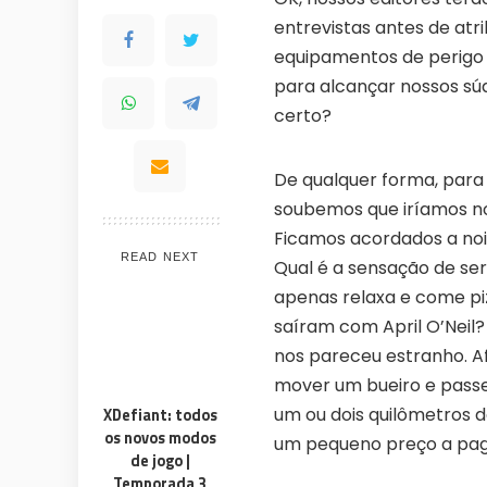
entrevistas antes de atr
💎
⚡
100% FREE to join
Tricks BEF
equipamentos de perigo 
No subscription, no credit card required —
Get exclusive
ever
para alcançar nossos súd
anyone else
certo?
🎁
🏆
Limited-time game codes
Steam G
Temporary download keys — grab them
Global cont
fast, they expire
& gift cards
De qualquer forma, para
🚫
soubemos que iríamos no
📲
Zero Ads • Zero Spam
Instant T
No promotions, no junk — just pure
Everything ar
Ficamos acordados a noi
gaming content
websites or 
READ NEXT
Qual é a sensação de se
🔒
🌍
Members-Only Content
Global C
apenas relaxa e come piz
Exclusive guides & secrets never published
Join gamers
saíram com April O’Neil
anywhere else
alerts
nos pareceu estranho. A
mover um bueiro e passe
um ou dois quilômetros 
XDefiant: todos
os novos modos
um pequeno preço a paga
de jogo |
Temporada 3