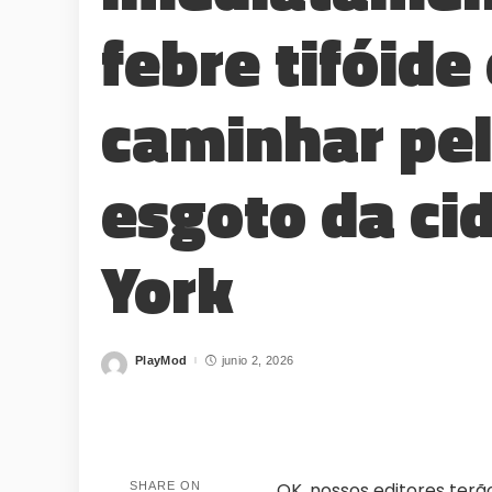
febre tifóide
caminhar pel
esgoto da ci
York
PlayMod
junio 2, 2026
Posted
by
WHY JOIN THE CHANNEL
ALL PERKS — ZERO NOISE • 100% FREE
OK, nossos editores ter
SHARE ON