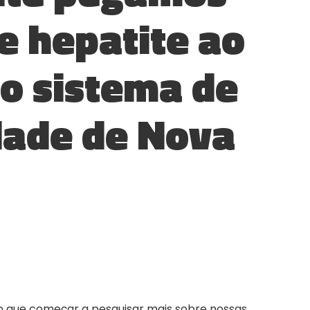
 e hepatite ao
o sistema de
dade de Nova
?
▲
COLLAPSE
ão que começar a pesquisar mais sobre nossas