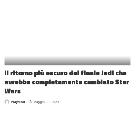
Il ritorno più oscuro del finale Jedi che
avrebbe completamente cambiato Star
Wars
PlayMod
Maggio 20, 2023
Posted
by