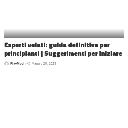
Esperti velati: guida definitiva per
principianti | Suggerimenti per iniziare
PlayMod
Maggio 20, 2023
Posted
by