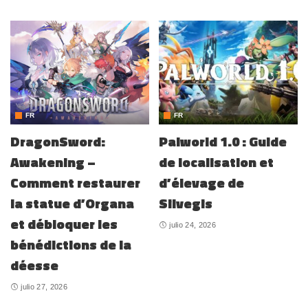
FR
FR
DragonSword:
Palworld 1.0 : Guide
Awakening –
de localisation et
Comment restaurer
d’élevage de
la statue d’Organa
Silvegis
et débloquer les
julio 24, 2026
bénédictions de la
déesse
julio 27, 2026