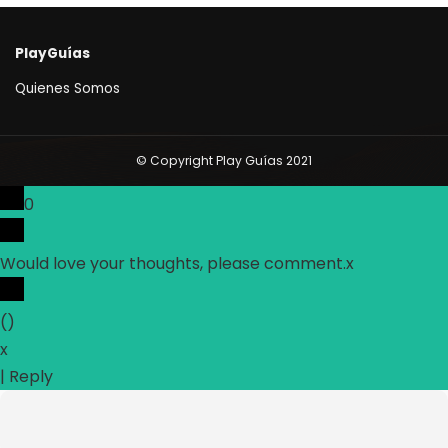
PlayGuías
Quienes Somos
© Copyright Play Guías 2021
0
Would love your thoughts, please comment.
x
(
)
x
|
Reply