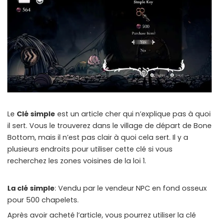
Instant Telegram Delivery
Everything arrives directly — faster than websites or email
Members-Only Content
Exclusive guides & secrets never published anywhere else
Global Community
Join gamers worldwide and get real-time alerts
Le
Clé simple
est un article cher qui n’explique pas à quoi
il sert. Vous le trouverez dans le village de départ de Bone
Bottom, mais il n’est pas clair à quoi cela sert. Il y a
plusieurs endroits pour utiliser cette clé si vous
recherchez les zones voisines de la loi 1.
La clé simple
: Vendu par le vendeur NPC en fond osseux
pour 500 chapelets.
Après avoir acheté l’article, vous pourrez utiliser la clé