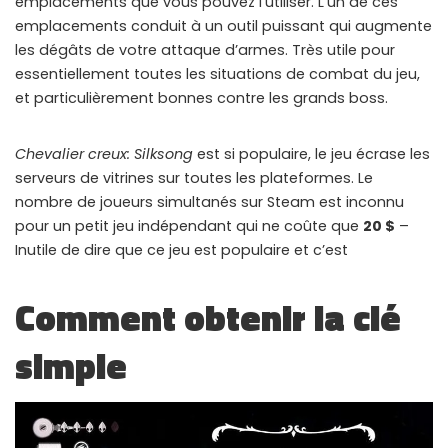
emplacements que vous pouvez l’utiliser. L’un de ces
WHY JOIN THE CHANNEL?
emplacements conduit à un outil puissant qui augmente
les dégâts de votre attaque d’armes. Très utile pour
ALL PERKS — ZERO NOISE • 100% FREE
essentiellement toutes les situations de combat du jeu,
et particulièrement bonnes contre les grands boss.
▲
COLLAPSE
Chevalier creux: Silksong
est si populaire, le jeu écrase les
100% FREE to join
serveurs de vitrines sur toutes les plateformes. Le
No subscription, no credit card required — ever
nombre de joueurs simultanés sur Steam est inconnu
pour un petit jeu indépendant qui ne coûte que
20 $
–
Tricks BEFORE website
Get exclusive codes and strategies before anyone else
Inutile de dire que ce jeu est populaire et c’est
Limited-time game codes
Comment obtenir la clé
Temporary download keys — grab them fast, they expire
simple
Steam Games Giveaways
Global contests to win full Steam games & gift cards
Zero Ads • Zero Spam
No promotions, no junk — just pure gaming content