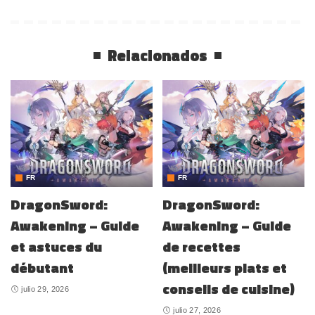
Relacionados
FR
FR
DragonSword:
DragonSword:
Awakening – Guide
Awakening – Guide
et astuces du
de recettes
débutant
(meilleurs plats et
conseils de cuisine)
julio 29, 2026
julio 27, 2026