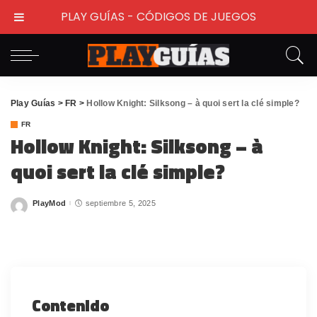
PLAY GUÍAS - CÓDIGOS DE JUEGOS
Play Guías
>
FR
>
Hollow Knight: Silksong – à quoi sert la clé simple?
FR
Hollow Knight: Silksong – à
quoi sert la clé simple?
PlayMod
septiembre 5, 2025
Posted
by
Contenido