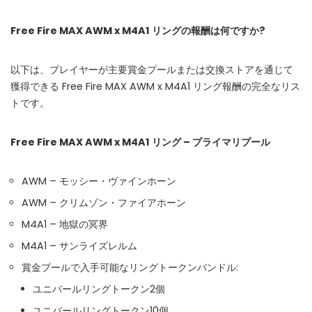
WHY JOIN THE CHANNEL?
Free Fire MAX AWM x M4A1 リングの報酬は何ですか?
ALL PERKS — ZERO NOISE • 100% FREE
以下は、プレイヤーが主要賞金プールまたは交換ストアを通じて
▲
COLLAPSE
獲得できる Free Fire MAX AWM x M4A1 リング報酬の完全なリス
トです。
100% FREE to join
No subscription, no credit card required — ever
Free Fire MAX AWM x M4A1 リング – プライマリプール
Tricks BEFORE website
Get exclusive codes and strategies before anyone else
AWM – モッシー・ヴァインホーン
AWM – クリムゾン・ファイアホーン
Limited-time game codes
Temporary download keys — grab them fast, they expire
M4A1 – 地獄の冥界
M4A1 – サンライズレルム
Steam Games Giveaways
Global contests to win full Steam games & gift cards
賞金プールで入手可能なリングトークンバンドル:
ユニバールリングトークン2個
Zero Ads • Zero Spam
No promotions, no junk — just pure gaming content
ユニバールリングトークン10個