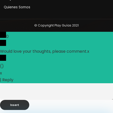
Quienes Somos
© Copyright Play Guías 2021
0
Would love your thoughts, please comment.
x
(
)
x
|
Reply
Insert