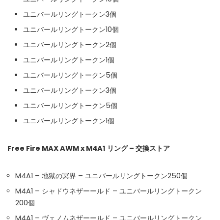
ユニバールリングトークン3個
Instant Telegram Delivery
Everything arrives directly — faster than websites or email
ユニバールリングトークン10個
ユニバールリングトークン2個
Members-Only Content
Exclusive guides & secrets never published anywhere else
ユニバールリングトークン1個
ユニバールリングトークン5個
Global Community
Join gamers worldwide and get real-time alerts
ユニバールリングトークン3個
ユニバールリングトークン5個
ユニバールリングトークン1個
Free Fire MAX AWM x M4A1 リング – 交換ストア
M4A1 – 地獄の冥界 – ユニバールリングトークン250個
M4A1 – シャドウネザーールド – ユニバールリングトークン
200個
M4A1 – ヴェノムネザーールド – ユニバールリングトークン