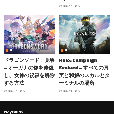
julio 27, 2026
JP
JP
ドラゴンソード：覚醒
Halo: Campaign
– オーガナの像を修復
Evolved – すべての真
し、女神の祝福を解除
実と和解のスカルとタ
する方法
ーミナルの場所
julio 27, 2026
julio 24, 2026
PlayGuías