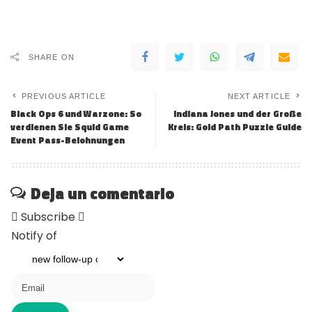
SHARE ON
PREVIOUS ARTICLE
NEXT ARTICLE
Black Ops 6 und Warzone: So
Indiana Jones und der Große
verdienen Sie Squid Game
Kreis: Gold Path Puzzle Guide
Event Pass-Belohnungen
Deja un comentario
Subscribe
Notify of