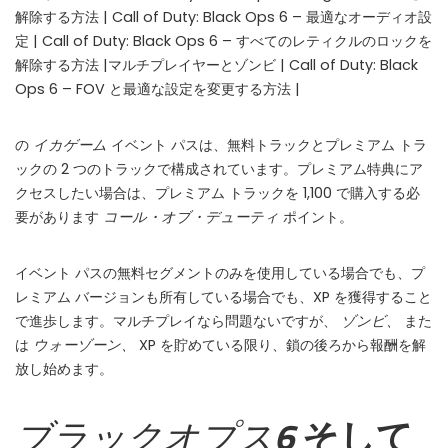
解除する方法 | Call of Duty: Black Ops 6 – 最適なオーディオ設
WHY JOIN THE CHANNEL?
定 | Call of Duty: Black Ops 6 – すべてのレティクルのロックを
ALL PERKS — ZERO NOISE • 100% FREE
解除する方法 |マルチプレイヤーとゾンビ | Call of Duty: Black
Ops 6 – FOV と最適な設定を変更する方法 |
▲
COLLAPSE
の
イカゲーム
イベント パスは、無料トラックとプレミアム トラ
💎
100% FREE to join
ックの 2 つのトラックで構成されています。プレミアム特典にア
No subscription, no credit card required — ever
クセスしたい場合は、プレミアム トラックを 1,100 で購入する必
要があります
コール・オブ・デューティ
ポイント。
⚡
Tricks BEFORE website
Get exclusive codes and strategies before anyone else
イベント パスの無料セグメントのみを使用している場合でも、プ
🎁
Limited-time game codes
レミアム バージョンも所有している場合でも、XP を獲得すること
Temporary download keys — grab them fast, they expire
で進歩します。マルチプレイなら問題ないですが、
ゾンビ、
また
は
ウォーゾーン、
XP を貯めている限り、鎖の後ろから報酬を解
🏆
Steam Games Giveaways
放し始めます。
Global contests to win full Steam games & gift cards
🚫
Zero Ads • Zero Spam
ブラックオプス6
そして
No promotions, no junk — just pure gaming content