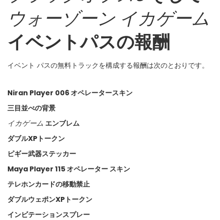
ウォーゾーン
イカゲーム
📲
Instant Telegram Delivery
Everything arrives directly — faster than websites or email
イベントパスの報酬
🔒
Members-Only Content
Exclusive guides & secrets never published anywhere else
イベント パスの無料トラックを構成する報酬は次のとおりです。
🌍
Global Community
Join gamers worldwide and get real-time alerts
Niran Player 006 オペレータースキン
三目並べの背景
イカゲーム
エンブレム
ダブルXPトークン
ピギー武器ステッカー
Maya Player 115 オペレーター スキン
テレホンカードの移動禁止
ダブルウェポンXPトークン
インビテーションスプレー