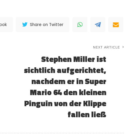
book
Share on Twitter
NEXT ARTICLE
Stephen Miller ist
sichtlich aufgerichtet,
nachdem er in Super
Mario 64 den kleinen
Pinguin von der Klippe
fallen ließ