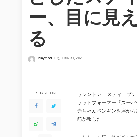
ー、目に見
る
PlayMod
junio 30, 2026
Posted
by
ワシントン – スティーブ
SHARE ON
ラットフォーマー『スーパ
WHY JOIN THE CHANNEL
赤ちゃんペンギンを崖から
ALL PERKS — ZERO NOISE • 100% FREE
筋が報じた。