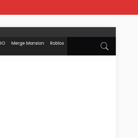
GO
Merge Mansion
Roblox