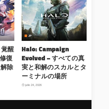
JP
：覚醒
Halo: Campaign
を修復
Evolved – すべての真
を解除
実と和解のスカルとタ
ーミナルの場所
julio 24, 2026