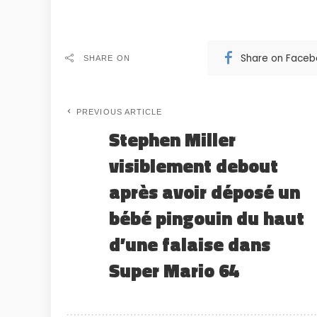
Share on Face
SHARE ON
PREVIOUS ARTICLE
Stephen Miller
visiblement debout
après avoir déposé un
bébé pingouin du haut
d’une falaise dans
Super Mario 64