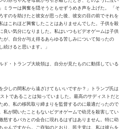
ンの赤ちゃんを母親から引き離したとき、どのように泣い
」ミラーは興奮を隠そうともせずうめき声を上げた。 「そ
FORE website
ろすのを助けたと彼女が思った後、彼女の目の前でそれを
e codes and strategies before
私はこれほど興奮したことはありませんでした。子供を殺
に良い気分になりました。私はいつもビデオゲームは子供
ames Giveaways
たが、自分が与え得るあらゆる苦しみについて知ったの
ests to win full Steam games
し続けると思います。」
elegram Delivery
rrives directly — faster than
ルド・トランプ大統領は、自分が見たものに動揺している
 email
ommunity
 worldwide and get real-time
を少しの間私から遠ざけてもいいですか？」トランプ氏は
ィストであることは知っていました。最高のサディストだと
ため、私の移民取り締まりを監督するのに最適だったので
。私が聞いたこともないビデオゲームで幼児を殺害してい
激怒するバカとの会合に現れるはずはありません。特に幼
ちゃんですから。ご存知のとおり、民主党は、私は彼らを