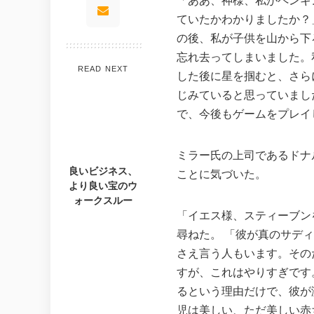
「ああ、神様、私がペンギ
ていたかわかりましたか？
100% FREE to join
Tricks BE
の後、私が子供を山から下
No subscription, no credit card required —
Get exclusiv
ever
anyone else
忘れ去ってしまいました。
READ NEXT
した後に星を掴むと、さら
Limited-time game codes
Steam G
じみていると思っていまし
Temporary download keys — grab them
Global cont
fast, they expire
& gift cards
で、今後もゲームをプレイ
Zero Ads • Zero Spam
Instant T
No promotions, no junk — just pure
Everything a
ミラー氏の上司であるドナ
gaming content
websites or
良いビジネス、
ことに気づいた。
より良い宝のウ
Members-Only Content
Global C
ォークスルー
Exclusive guides & secrets never
Join gamers
published anywhere else
alerts
「イエス様、スティーブン
尋ねた。 「彼が真のサデ
さえ言う人もいます。その
すが、これはやりすぎです
るという理由だけで、彼が
児は美しい、ただ美しい赤